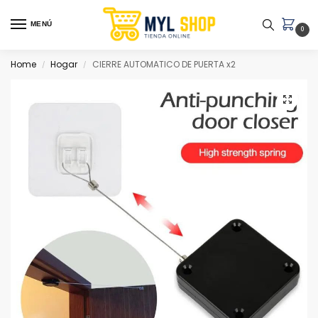
MENÚ
0
Home
Hogar
CIERRE AUTOMATICO DE PUERTA x2
/
/