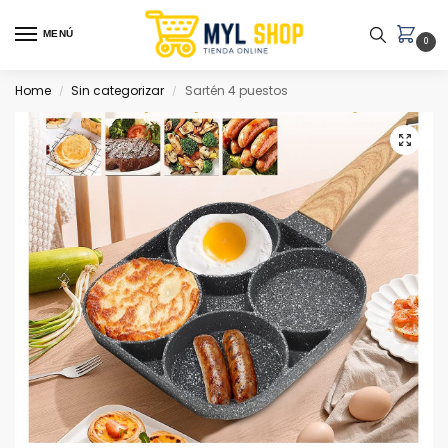
MENÚ
0
Home
Sin categorizar
Sartén 4 puestos
/
/