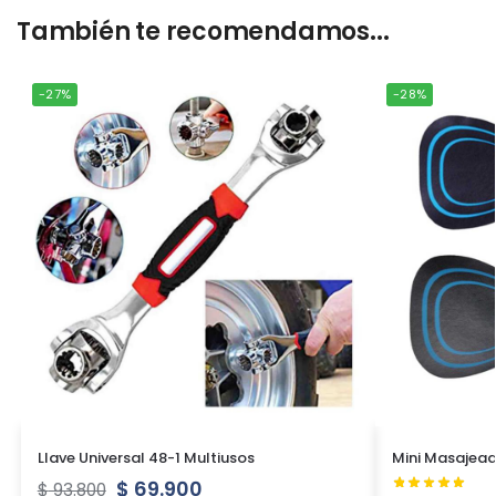
También te recomendamos...
-27%
-28%
Llave Universal 48-1 Multiusos
Mini Masajead
$
69.900
$
93.800