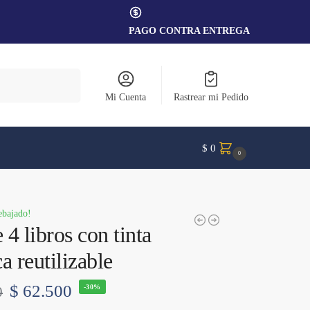
PAGO CONTRA ENTREGA
Search
Mi Cuenta
Rastrear mi Pedido
$
0
0
ebajado!
 4 libros con tinta
a reutilizable
$
62.500
-30%
0