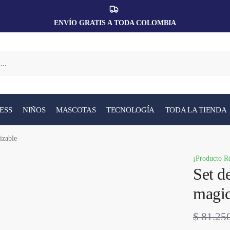
ENVÍO GRATIS A TODA COLOMBIA
ESS
NIÑOS
MASCOTAS
TECNOLOGÍA
TODA LA TIENDA
lizable
¡Producto R
Set de
magic
$
81.25